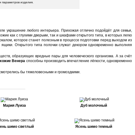
и параметров изделия.
тиле украшение любого интерьера. Прихожая отлично подойдёт для семьи,
жие как с глухими дверьми, так и шкафами открытого типа, в которых легко
калом, которое станет полезным в процессе подготовки перед выходом из
ые ящики. Открытого типа полочки служат декором одновременно выполняя
ществ, образующих вредные пары для человеческого организма. А за счёт
хожие Венера
способны производить впечатление лёгкости, одновременно
смотрелись бы тяжеловесными и громоздкими.
Мария Луиза
Дуб молочный
ень шимо светлый
Ясень шимо темный