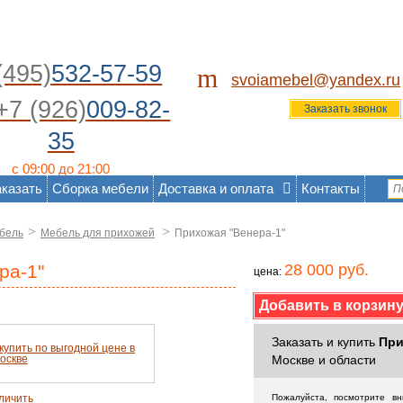
(495)
532-57-59
m
svoiamebel@yandex.ru
+7 (926)
009-82-
Заказать звонок
35
с 09:00 до 21:00
аказать
Сборка мебели
Доставка и оплата
Контакты
>
>
бель
Мебель для прихожей
Прихожая "Венера-1"
ра-1"
28 000 руб.
цена:
Заказать и купить
При
Москве и области
личить
Пожалуйста, посмотрите в