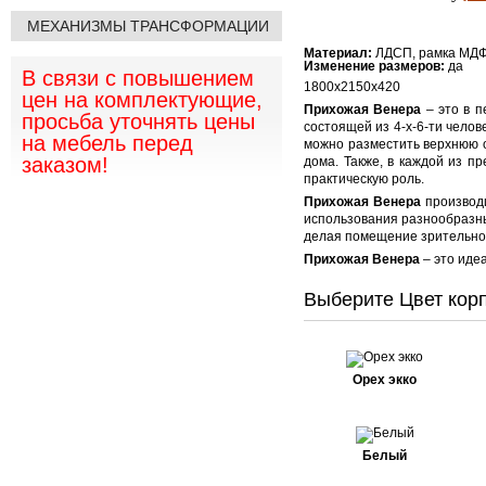
МЕХАНИЗМЫ ТРАНСФОРМАЦИИ
Материал:
ЛДСП, рамка МД
Изменение размеров:
да
В связи с повышением
1800х2150х420
цен на комплектующие,
Прихожая Венера
– это в п
просьба уточнять цены
состоящей из 4-х-6-ти челов
на мебель перед
можно разместить верхнюю о
заказом!
дома. Также, в каждой из п
практическую роль.
Прихожая Венера
производи
использования разнообразны
делая помещение зрительно
Прихожая Венера
– это иде
Выберите Цвет корп
Орех экко
Белый