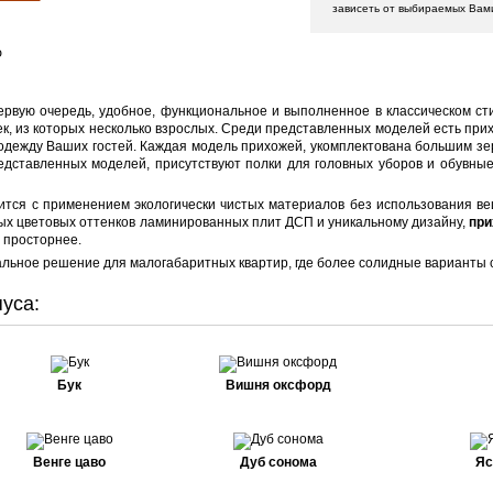
зависеть от выбираемых Вам
Ф
ервую очередь, удобное, функциональное и выполненное в классическом с
ек, из которых несколько взрослых. Среди представленных моделей есть прихо
дежду Ваших гостей. Каждая модель прихожей, укомплектована большим зер
редставленных моделей, присутствуют полки для головных уборов и обувн
тся с применением экологически чистых материалов без использования ве
х цветовых оттенков ламинированных плит ДСП и уникальному дизайну,
при
 просторнее.
альное решение для малогабаритных квартир, где более солидные варианты 
уса:
Бук
Вишня оксфорд
Венге цаво
Дуб сонома
Яс