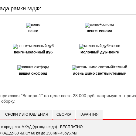
ада рамки МДФ:
венге
венге+сонома
венге+молочный дуб
молочный дуб+венге
вишня оксфорд
ясень шимо светлый/темный
 прихожая "Венера-1" по цене всего 28 000 руб. напрямую от произ
 сборку.
СРОКИ ИЗГОТОВЛЕНИЯ
СБОРКА
ГАРАНТИЯ
е в пределах МКАД (до подъезда) - БЕСПЛАТНО.
МКАД до 60 км. От 60 км до 150 км - 45руб./км