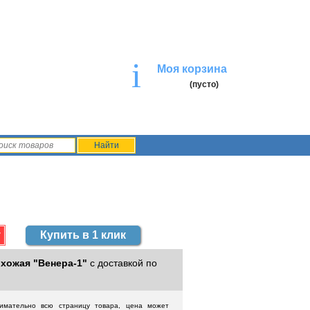
i
Моя корзина
(пусто)
Купить в 1 клик
хожая "Венера-1"
с доставкой по
нимательно всю страницу товара, цена может