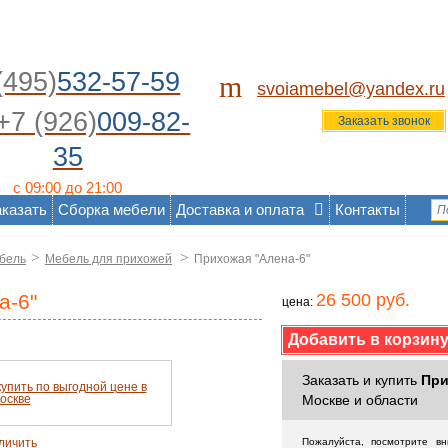
(495)
532-57-59
m
svoiamebel@yandex.ru
+7 (926)
009-82-
Заказать звонок
35
с 09:00 до 21:00
аказать
Сборка мебели
Доставка и оплата
Контакты
>
>
бель
Мебель для прихожей
Прихожая "Алена-6"
а-6"
26 500 руб.
цена:
Заказать и купить
При
Москве и области
личить
Пожалуйста, посмотрите в