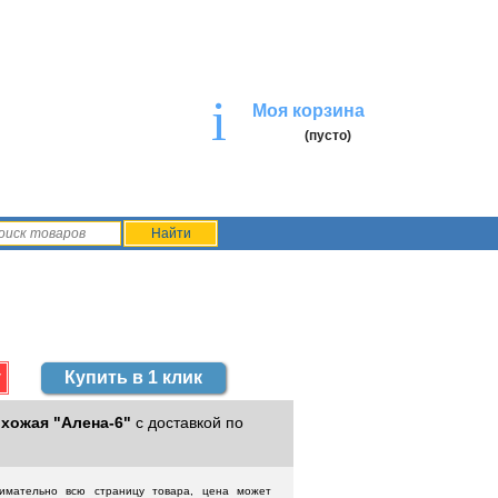
i
Моя корзина
(пусто)
Купить в 1 клик
хожая "Алена-6"
с доставкой по
нимательно всю страницу товара, цена может