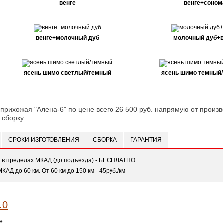
венге
венге+соном
венге+молочный дуб
молочный дуб+в
ясень шимо светлый/темный
ясень шимо темный
 прихожая "Алена-6" по цене всего 26 500 руб. напрямую от произв
 сборку.
СРОКИ ИЗГОТОВЛЕНИЯ
СБОРКА
ГАРАНТИЯ
е в пределах МКАД (до подъезда) - БЕСПЛАТНО.
МКАД до 60 км. От 60 км до 150 км - 45руб./км
е