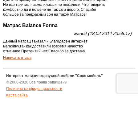
Но все таки мы насмелились и не пожалели. Что говорить
комфортно да и по цене не так уж и дорого. Спасибо
большое за прекрасный сон на таком Матрасе!
Матрас Balance Forma
wano2 (18.02.2014 20:58:12)
Данный матрац заказал и благодарен интернет
магазину,так как доставили вовремя качество
отменное.Претензий нет.Спасибо за доставку.
Написать отзыв
Интернет-магазин корпусной мебели "Своя мебель"
© 2006-2026 Все права защищены
Политика конфиденциальности
Карта сайта
Контактная информация:
г. Москва, Очаковское шоссе, 28 с1, Бизнес-центр «Дорохофф»
тел.:
+7 (495)
532-57-59
,
+7 (926)
009-82-35
e-mail:
svoiamebel@yandex.ru