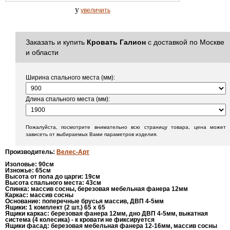
y
увеличить
Заказать и купить
Кровать Галион
с доставкой по Москве
и области
Ширина спального места (мм):
Длина спального места (мм):
Пожалуйста, посмотрите внимательно всю страницу товара, цена может
зависеть от выбираемых Вами параметров изделия.
Производитель
:
Велес-Арт
Изоловье
: 9
0см
Изножье
: 65
см
Высота от пола до царги
:
19см
Высота спального места
:
43см
Спинка
:
массив сосны, березовая мебельная фанера 12мм
Каркас
:
массив сосны
Основание
:
поперечные брусья массив, ДВП 4-5мм
Ящики
:
1 комплект (2 шт.) 65 х 65
Ящики карка
с:
березовая фанера 12мм, дно ДВП 4-5мм, выкатная
система (4 колесика) - к кровати не фиксируется
Ящики фасад
:
березовая мебельная фанера 12-16мм, массив сосны