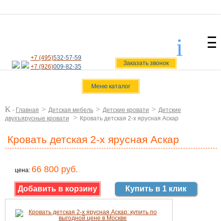
i
svoiamebel@yandex.ru
+7 (495)
532-57-59
Заказать звонок
+7 (926)
009-82-35
Меню каталог
K
>
>
>
-
Главная
Детская мебель
Детские кровати
Детские
>
двухъярусные кровати
Кровать детская 2-х ярусная Аскар
Кровать детская 2-х ярусная Аскар
66 800 руб.
цена:
Купить в 1 клик