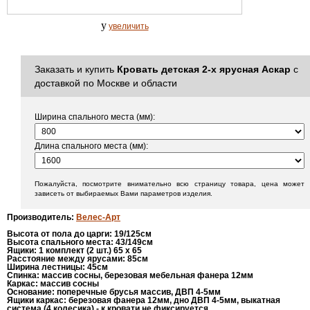
y
увеличить
Заказать и купить
Кровать детская 2-х ярусная Аскар
с
доставкой по Москве и области
Ширина спального места (мм):
Длина спального места (мм):
Пожалуйста, посмотрите внимательно всю страницу товара, цена может
зависеть от выбираемых Вами параметров изделия.
Производитель
:
Велес-Арт
Высота от пола до царги
:
19/125см
Высота спального места
:
43/149см
Ящики
:
1 комплект (2 шт.) 65 х 65
Расстояние между ярусами
:
85см
Ширина лестницы
:
45см
Спинка
:
массив сосны, березовая мебельная фанера 12мм
Каркас
:
массив сосны
Основание
:
поперечные брусья массив, ДВП 4-5мм
Ящики каркас
:
березовая фанера 12мм, дно ДВП 4-5мм, выкатная
система (4 колесика) - к кровати не фиксируется