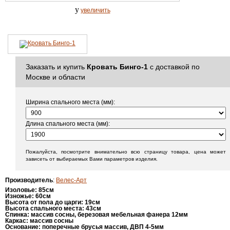
y
увеличить
Заказать и купить
Кровать Бинго-1
с доставкой по
Москве и области
Ширина спального места (мм):
Длина спального места (мм):
Пожалуйста, посмотрите внимательно всю страницу товара, цена может
зависеть от выбираемых Вами параметров изделия.
Производитель
:
Велес-Арт
Изоловье
: 85
см
Изножье
: 6
0см
Высота от пола до царги
:
19см
Высота спального места
:
43см
Спинка
:
массив сосны, березовая мебельная фанера 12мм
Каркас
:
массив сосны
Основание
:
поперечные брусья массив, ДВП 4-5мм