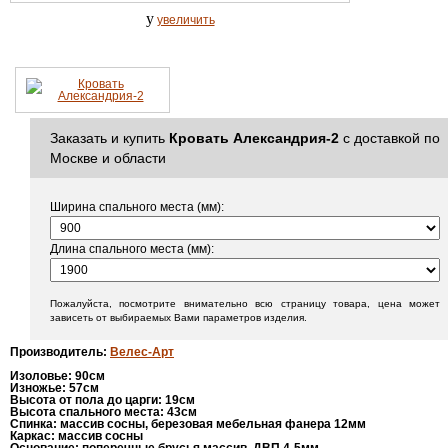
y
увеличить
Заказать и купить
Кровать Александрия-2
с доставкой по
Москве и области
Ширина спального места (мм):
Длина спального места (мм):
Пожалуйста, посмотрите внимательно всю страницу товара, цена может
зависеть от выбираемых Вами параметров изделия.
Производитель
:
Велес-Арт
Изоловье
: 9
0см
Изножье
: 57
см
Высота от пола до царги
:
19см
Высота спального места
:
43см
Спинка
:
массив сосны, березовая мебельная фанера 12мм
Каркас
:
массив сосны