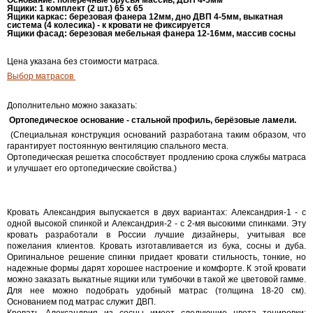
Основание
:
поперечные брусья массив, ДВП 4-5мм
Ящики
:
1 комплект (2 шт.) 65 х 65
Ящики карка
с:
березовая фанера 12мм, дно ДВП 4-5мм, выкатная
система (4 колесика) - к кровати не фиксируется
Ящики фасад
:
березовая мебельная фанера 12-16мм, массив сосны
Цена указана без стоимости матраса.
Выбор матрасов
Дополнительно можно заказать:
Ортопедическое основание
- стальной профиль, берёзовые ламели.
(Специальная конструкция оснований разработана таким образом, что
гарантирует постоянную вентиляцию спального места.
Ортопедическая решетка способствует продлению срока службы матраса
и улучшает его ортопедические свойства.)
Кровать Александрия выпускается в двух вариантах: Александрия-1 - с
одной высокой спинкой и Александрия-2 - с 2-мя высокими спинками. Эту
кровать разработали в России лучшие дизайнеры, учитывая все
пожелания клиентов. Кровать изготавливается из бука, сосны и дуба.
Оригинальное решение спинки придает кровати стильность, тонкие, но
надежные формы дарят хорошее настроение и комфорте. К этой кровати
можно заказать
выкатные
ящики или тумбочки в такой же цветовой гамме.
Для нее можно подобрать удобный матрас (толщина 18-20 см).
Основанием под матрас служит
ДВП
.