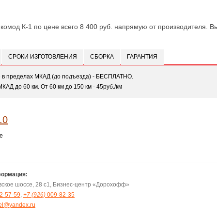
комод К-1 по цене всего 8 400 руб. напрямую от производителя. Вы
СРОКИ ИЗГОТОВЛЕНИЯ
СБОРКА
ГАРАНТИЯ
е в пределах МКАД (до подъезда) - БЕСПЛАТНО.
МКАД до 60 км. От 60 км до 150 км - 45руб./км
е
формация:
овское шоссе, 28 с1, Бизнес-центр «Дорохофф»
2-57-59
,
+7 (926)
009-82-35
el@yandex.ru