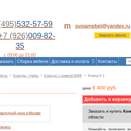
(495)
532-57-59
m
svoiamebel@yandex.ru
+7 (926)
009-82-
Заказать звонок
35
с 09:00 до 21:00
аказать
Сборка мебели
Доставка и оплата
Контакты
>
>
>
бель
Комоды, тумбы
Комоды с рамкой МДФ
Комод К-1
8 400 руб.
цена:
Заказать и купить
Ком
области
личить
Пожалуйста, посмотрите в