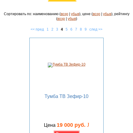
Сортировать по: наименованию (
возр
|
убыв
), цене (
возр
|
убыв
), рейтингу
(
возр
|
убыв
)
<< пред
1
2
3
4
5
6
7
8
9
след >>
Тумба ТВ Зефир-10
J
19 000 руб.
Цена