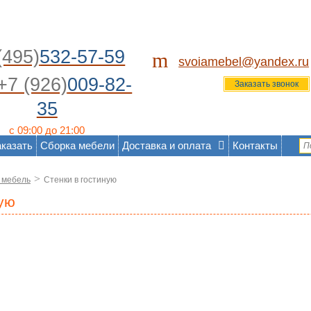
(495)
532-57-59
m
svoiamebel@yandex.ru
+7 (926)
009-82-
Заказать звонок
35
с 09:00 до 21:00
аказать
Сборка мебели
Доставка и оплата
Контакты
>
 мебель
Стенки в гостиную
ную