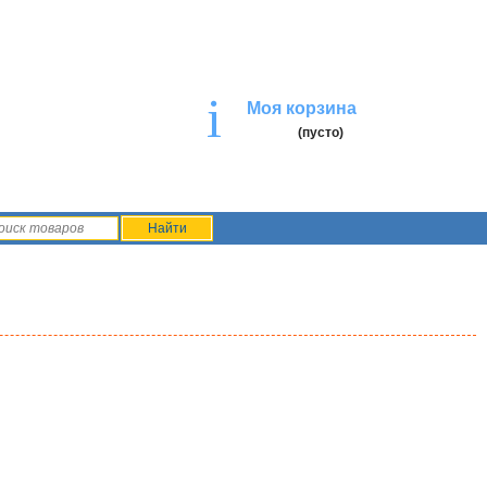
i
Моя корзина
(пусто)