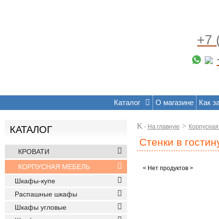
+7 
Каталог
О магазине
Как з
K
>
-
На главную
Корпусная
КАТАЛОГ
Стенки в гости
КРОВАТИ
КОРПУСНАЯ МЕБЕЛЬ
< Нет продуктов >
Шкафы-купе
Распашные шкафы
Шкафы угловые