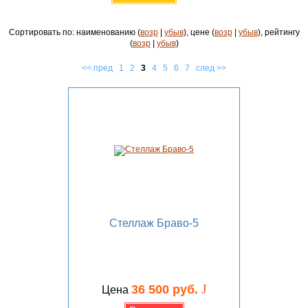
Сортировать по: наименованию (
возр
|
убыв
), цене (
возр
|
убыв
), рейтингу
(
возр
|
убыв
)
<< пред
1
2
3
4
5
6
7
след >>
Стеллаж Браво-5
J
36 500 руб.
Цена