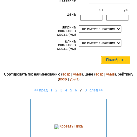
Название
от
до
Цена
Ширина
спального
места (мм)
Длина
спального
места (мм)
Сортировать по: наименованию (
возр
|
убыв
), цене (
возр
|
убыв
), рейтингу
(
возр
|
убыв
)
<< пред
1
2
3
4
5
6
7
8
след >>