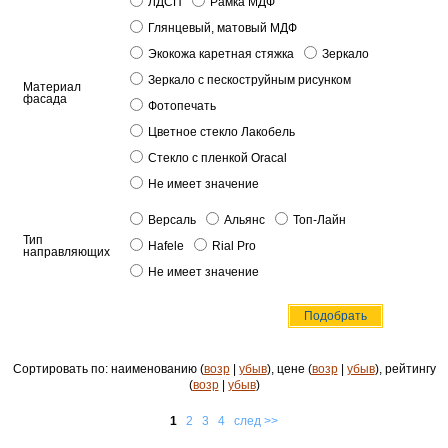
ЛДСП
Рамка МДФ
Глянцевый, матовый МДФ
Экокожа каретная стяжка
Зеркало
Зеркало с пескоструйным рисунком
Материал
фасада
Фотопечать
Цветное стекло Лакобель
Стекло с пленкой Oracal
Не имеет значение
Версаль
Альянс
Топ-Лайн
Тип
Hafele
Rial Pro
направляющих
Не имеет значение
Сортировать по: наименованию (
возр
|
убыв
), цене (
возр
|
убыв
), рейтингу
(
возр
|
убыв
)
1
2
3
4
след >>