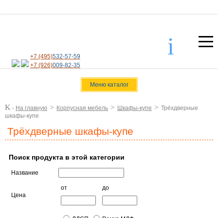
i
+7 (495)
532-57-59
+7 (926)
009-82-35
Меню каталог
K
>
>
>
-
На главную
Корпусная мебель
Шкафы-купе
Трёхдверные
шкафы-купе
Трёхдверные шкафы-купе
Поиск продукта в этой категории
Название
от
до
Цена